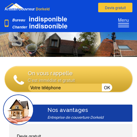
Devis gratuit
Artisan Couvreur
Dorkeld
indisponible
Menu
Bureau
indisponible
Chantier
On vous rappelle
C'est immédiat et gratuit
Nos avantages
Entreprise de couverture Dorkeld
Devis gratuit